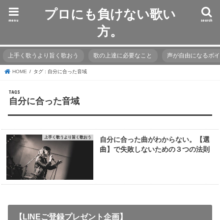
プロにも負けない歌い
menu
search
方。
上手く歌うより旨く歌おう
歌の上達に必要なこと
声が自由になるボ
HOME
タグ : 自分に合った音域
自分に合った音域
上手く歌うより旨く歌おう
自分に合った曲がわからない。【選
曲】で失敗しないための３つの法則
【LINEご登録プレゼント企画】