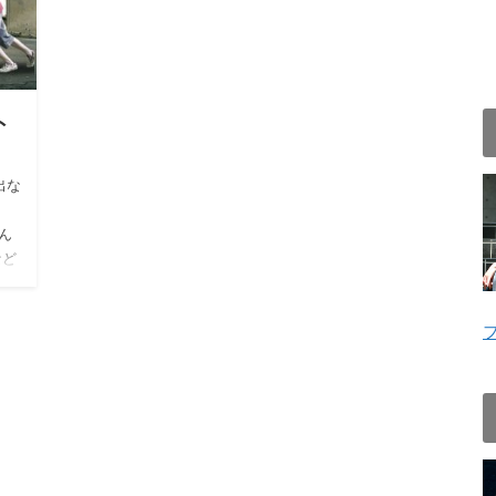
ト
出な
ん
など