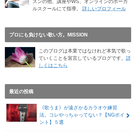
スンの他、講座やWS、オンラインのボーカ
ルスクールにて指導。
詳しいプロフィール
プロにも負けない歌い方。MISSION
このブログは本業ではなけれど本気で歌っ
ていくことを宣言しているブログです。
詳
しくはこちら
最近の投稿
《歌うま》が遠ざかるカラオケ練習
法。コレやっちゃってない？【NGポイ
ント】５選