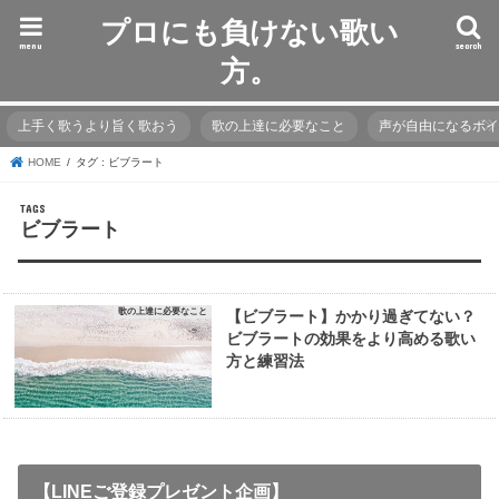
プロにも負けない歌い
menu
search
方。
上手く歌うより旨く歌おう
歌の上達に必要なこと
声が自由になるボ
HOME
タグ : ビブラート
ビブラート
歌の上達に必要なこと
【ビブラート】かかり過ぎてない？
ビブラートの効果をより高める歌い
方と練習法
【LINEご登録プレゼント企画】